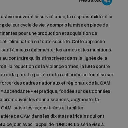
Read aloud
stive couvrant la surveillance, la responsabilité et la
 de leur cycle de vie, y compris la mise en place de
tinentes pour une production et acquisition de
e et l’élimination en toute sécurité. Cette approche
 visant à mieux réglementer les armes et les munitions
au contraire qu’ils s’inscrivent dans la lignée de la
oit, la réduction de la violence armée, la lutte contre
n de la paix. La portée de la recherche se focalise sur
forcer des cadres nationaux et régionaux de la GAM
e « ascendante » et pratique, fondée sur des données
e à promouvoir les connaissances, augmenter la
e GAM, saisir les leçons tirées et faciliter
matière de GAM dans les dix états africains qui ont
 ce jour, avec l’appui de l’UNIDIR. La série vise à