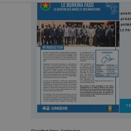
Auth
HAR
FRA
HIM
12 P
T