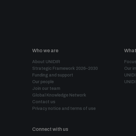
Who we are
What
About UNIDIR
Focus
Strategic Framework 2026–2030
Our i
Funding and support
UNID
Our people
UNIDI
Join our team
Global Knowledge Network
Contact us
Privacy notice and terms of use
Connect with us